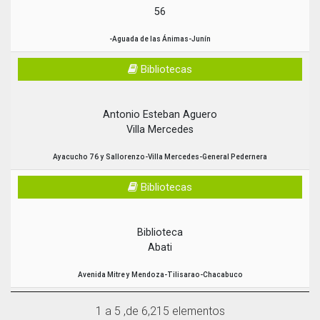
56
-Aguada de las Ánimas-Junín
Bibliotecas
Antonio Esteban Aguero
Villa Mercedes
Ayacucho 76 y Sallorenzo-Villa Mercedes-General Pedernera
Bibliotecas
Biblioteca
Abati
Avenida Mitre y Mendoza-Tilisarao-Chacabuco
Bibliotecas
1 a 5 ,de 6,215 elementos